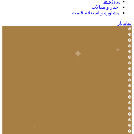
پروژه ها
اخبار و مقالات
مشاوره و استعلام قیمت
سایدبار
❅
❅
❆
❄
❅
❆
❄
❅
❆
❄
❅
❅
❆
❄
❅
❆
❄
❅
❆