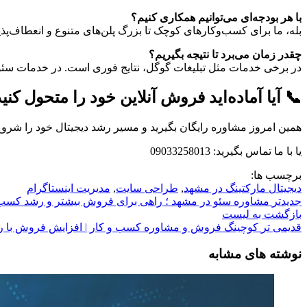
با
هر
بودجه‌ای
می‌توانیم
همکاری
کنیم؟
بله،
ما
برای
کسب‌وکارهای
کوچک
تا
بزرگ
پلن‌های
متنوع
و
انعطاف‌پذ
چقدر
زمان
می‌برد
تا
نتیجه
بگیریم؟
در
برخی
خدمات
مثل
تبلیغات
گوگل،
نتایج
فوری
است.
در
خدمات
سئ
📞
آیا
آماده‌اید
فروش
آنلاین
خود
را
متحول
کنی
همین
امروز
مشاوره
رایگان
بگیرید
و
مسیر
رشد
دیجیتال
خود
را
شرو
یا
با
ما
تماس
بگیرید: 09033258013
برچسب ها:
دیجیتال مارکتینگ در مشهد
,
طراحی سایت
,
مدیریت اینستاگرام
جدیدتر
مشاوره سئو در مشهد ؛ راهی برای فروش بیشتر و رشد کسب‌
بازگشت به لیست
قدیمی تر
کوچینگ فروش و مشاوره کسب‌ و کار | افزایش فروش با را
نوشته های مشابه