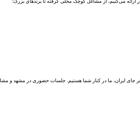
ر
ارائه
می‌کنیم،
از
مشاغل
کوچک
محلی
گرفته
تا
برندهای
بزرگ:
ر
جای
ایران،
ما
در
کنار
شما
هستیم.
جلسات
حضوری
در
مشهد
و
مشا