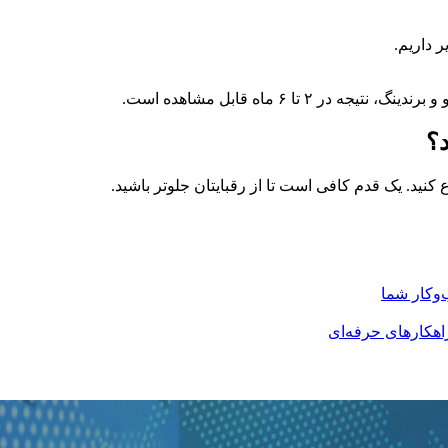
یر
داریم.
و
و
برندینگ،
نتیجه
در
۲
تا
۶
ماه
قابل
مشاهده
است.
د؟
ع
کنید.
یک
قدم
کافی
است
تا
از
رقبایتان
جلوتر
باشید.
وکار شما
هکارهای حرفه‌ای