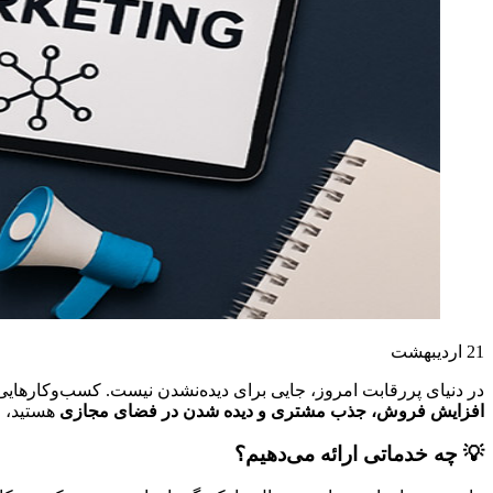
21
اردیبهشت
در
دنیای
پررقابت
امروز،
جایی
برای
دیده‌نشدن
نیست.
کسب‌وکارهای
افزایش
فروش،
جذب
مشتری
و
دیده
شدن
در
فضای
مجازی
هستید،
و
💡
چه
خدماتی
ارائه
می‌دهیم؟