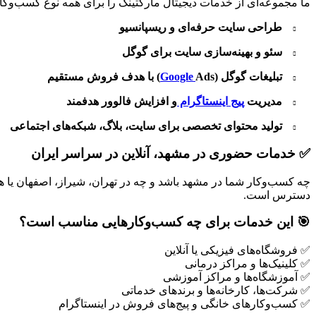
ما
مجموعه‌ای
از
خدمات
دیجیتال
مارکتینگ
را
برای
همه
نوع
کسب‌وکا
طراحی
سایت
حرفه‌ای
و
ریسپانسیو
سئو
و
بهینه‌سازی
سایت
برای
گوگل
تبلیغات
گوگل (
Ads)
Google
با
هدف
فروش
مستقیم
مدیریت
پیج
اینستاگرام
و
افزایش
فالوور
هدفمند
تولید
محتوای
تخصصی
برای
سایت،
بلاگ،
شبکه‌های
اجتماعی
✅
خدمات
حضوری
در
مشهد،
آنلاین
در
سراسر
ایران
چه
کسب‌وکار
شما
در
مشهد
باشد
و
چه
در
تهران،
شیراز،
اصفهان
یا
ه
دسترس
است.
🎯
این
خدمات
برای
چه
کسب‌وکارهایی
مناسب
است؟
✅
فروشگاه‌های
فیزیکی
یا
آنلاین
✅
کلینیک‌ها
و
مراکز
درمانی
✅
آموزشگاه‌ها
و
مراکز
آموزشی
✅
شرکت‌ها،
کارخانه‌ها
و
برندهای
خدماتی
✅
کسب‌وکارهای
خانگی
و
پیج‌های
فروش
در
اینستاگرام