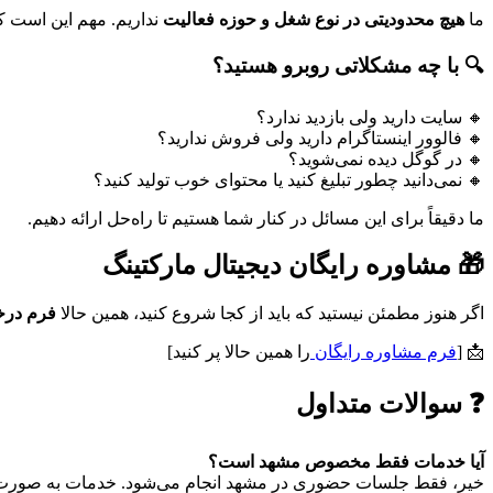
ما
هیچ
محدودیتی
در
نوع
شغل
و
حوزه
فعالیت
نداریم.
مهم
این
است
ک
🔍
با
چه
مشکلاتی
روبرو
هستید؟
🔸
سایت
دارید
ولی
بازدید
ندارد؟
🔸
فالوور
اینستاگرام
دارید
ولی
فروش
ندارید؟
🔸
در
گوگل
دیده
نمی‌شوید؟
🔸
نمی‌دانید
چطور
تبلیغ
کنید
یا
محتوای
خوب
تولید
کنید؟
ما
دقیقاً
برای
این
مسائل
در
کنار
شما
هستیم
تا
راه‌حل
ارائه
دهیم.
🎁
مشاوره
رایگان
دیجیتال
مارکتینگ
اگر
هنوز
مطمئن
نیستید
که
باید
از
کجا
شروع
کنید،
همین
حالا
فرم
در
📩 [
فرم
مشاوره
رایگان
را
همین
حالا
پر
کنید]
❓
سوالات
متداول
آیا
خدمات
فقط
مخصوص
مشهد
است؟
خیر،
فقط
جلسات
حضوری
در
مشهد
انجام
می‌شود.
خدمات
به
صورت