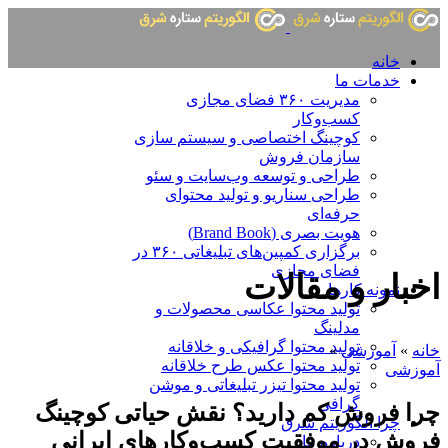
خانه
خدمات ما
مدیریت ۳۶۰ فضای مجازی
کسب‌وکار
کوچینگ اختصاصی و سیستم سازی
سازمان فروش
طراحی و توسعه وب‌سایت و سئو
طراحی سناریو و تولید محتوای
حرفه‌ای
هویت بصری (Brand Book)
برگزاری کمپین‌های تبلیغاتی ۳۶۰ در
فضای مجازی
اخبار و مقالات
نمونه کارها
تولید محتوا عکاسی محصولات و
مدلینگ
تولید محتوا گرافیکی و خلاقانه
خانه
»
آموزشی
»
تولید محتوا عکس طرح خلاقانه
آموزشی
تولید محتوا تیزر تبلیغاتی و موشن
گرافی
چرا فروش کم دارید؟ نقش حیاتی کوچینگ
چرا الگوریتم شرق
فروش در موفقیت کسب‌وکارهای ایرانی
درباره ما