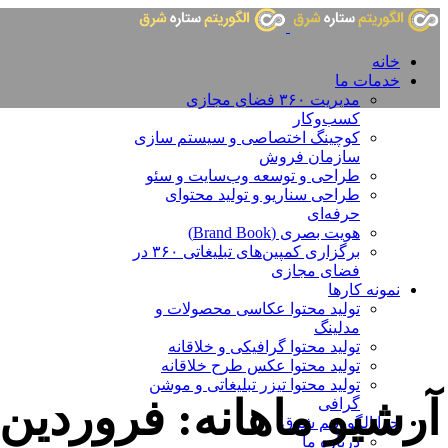
خانه
خدمات ما
مدیریت ۳۶۰ فضای مجازی
کسب‌وکار
کوچینگ اختصاصی و سیستم سازی
سازمان فروش
طراحی و توسعه وب‌سایت و سئو
طراحی سناریو و تولید محتوای
حرفه‌ای
هویت بصری (Brand Book)
برگزاری کمپین‌های تبلیغاتی ۳۶۰ در
فضای مجازی
نمونه کارها
تولید محتوا عکاسی محصولات و
مدلینگ
تولید محتوا گرافیکی و خلاقانه
تولید محتوا عکس طرح خلاقانه
تولید محتوا تیزر تبلیغاتی و موشن
آرشیو ماهانه: فروردین ۱۴۰۴
گرافی
چرا الگوریتم شرق
درباره ما