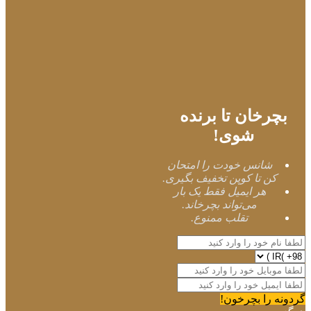
بچرخان تا برنده
شوی!
شانس خودت را امتحان
کن تا کوپن تخفیف بگیری.
هر ایمیل فقط یک بار
می‌تواند بچرخاند.
تقلب ممنوع.
گردونه را بچرخون!