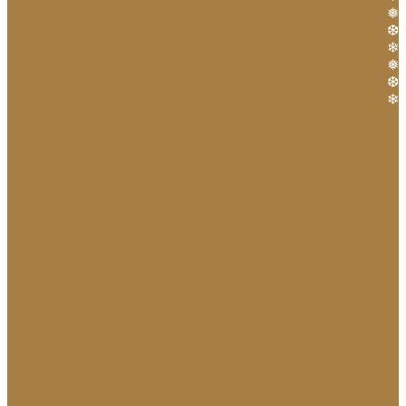
❅
❆
❄
❅
❆
❄