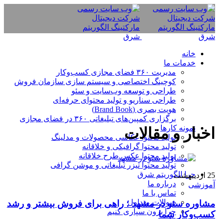
خانه
خدمات ما
مدیریت ۳۶۰ فضای مجازی کسب‌وکار
کوچینگ اختصاصی و سیستم سازی سازمان فروش
طراحی و توسعه وب‌سایت و سئو
طراحی سناریو و تولید محتوای حرفه‌ای
هویت بصری (Brand Book)
برگزاری کمپین‌های تبلیغاتی ۳۶۰ در فضای مجازی
نمونه کارها
اخبار و مقالات
تولید محتوا عکاسی محصولات و مدلینگ
تولید محتوا گرافیکی و خلاقانه
تولید محتوا عکس طرح خلاقانه
تولید محتوا تیزر تبلیغاتی و موشن گرافی
چرا الگوریتم شرق
25
اردیبهشت
درباره ما
آموزشی
تماس با ما
سوالات متداول
مشاوره سئو در مشهد ؛ راهی برای فروش بیشتر و رشد
چرا برون سپاری کنیم
کسب‌وکار شما