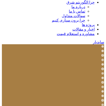
چرا الگوریتم شرق
درباره ما
تماس با ما
سوالات متداول
چرا برون سپاری کنیم
پروژه ها
اخبار و مقالات
مشاوره و استعلام قیمت
سایدبار
❅
❅
❆
❄
❅
❆
❄
❅
❆
❄
❅
❅
❆
❄