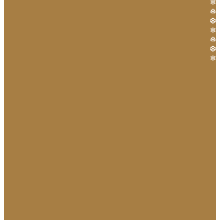
❄
❅
❆
❄
❅
❆
❄