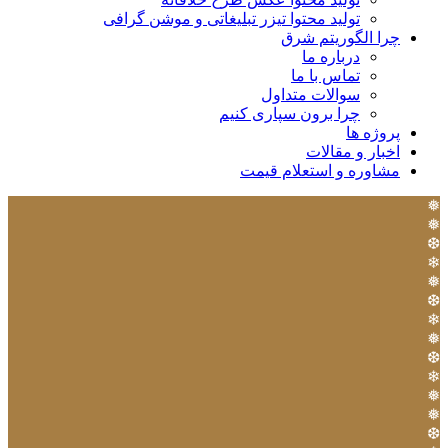
تولید محتوا تیزر تبلیغاتی و موشن گرافی
چرا الگوریتم شرق
درباره ما
تماس با ما
سوالات متداول
چرا برون سپاری کنیم
پروژه ها
اخبار و مقالات
مشاوره و استعلام قیمت
❅
❅
❆
❄
❅
❆
❄
❅
❆
❄
❅
❅
❆