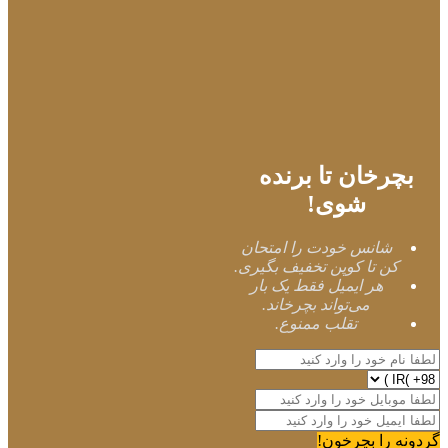
بچرخان تا برنده
شوی!
شانس خودت را امتحان
کن تا کوپن تخفیف بگیری.
هر ایمیل فقط یک بار
می‌تواند بچرخاند.
تقلب ممنوع.
گردونه را بچرخون!