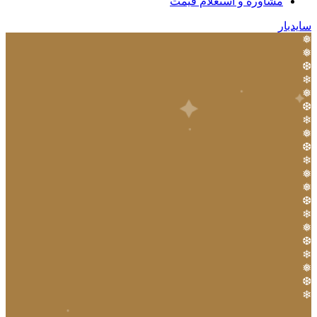
مشاوره و استعلام قیمت
سایدبار
❅
❅
❆
❄
❅
❆
❄
❅
❆
❄
❅
❅
❆
❄
❅
❆
❄
❅
❆
❄