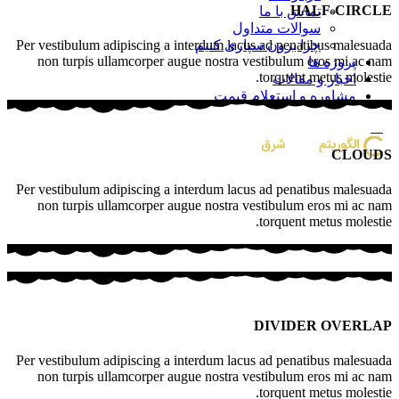
HALF-CIRCLE
تماس با ما
سوالات متداول
چرا برون سپاری کنیم
Per vestibulum adipiscing a interdum lacus ad penatibus malesuada
non turpis ullamcorper augue nostra vestibulum eros mi ac nam
پروژه ها
torquent metus molestie.
اخبار و مقالات
مشاوره و استعلام قیمت
منو
CLOUDS
Per vestibulum adipiscing a interdum lacus ad penatibus malesuada
non turpis ullamcorper augue nostra vestibulum eros mi ac nam
torquent metus molestie.
DIVIDER OVERLAP
Per vestibulum adipiscing a interdum lacus ad penatibus malesuada
non turpis ullamcorper augue nostra vestibulum eros mi ac nam
torquent metus molestie.