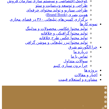
کوچینگ اختصاصی و سیستم سازی سازمان فروش
طراحی و توسعه وب‌سایت و سئو
طراحی سناریو و تولید محتوای حرفه‌ای
هویت بصری (Brand Book)
برگزاری کمپین‌های تبلیغاتی ۳۶۰ در فضای مجازی
نمونه کارها
تولید محتوا عکاسی محصولات و مدلینگ
تولید محتوا گرافیکی و خلاقانه
تولید محتوا عکس طرح خلاقانه
تولید محتوا تیزر تبلیغاتی و موشن گرافی
چرا الگوریتم شرق
درباره ما
تماس با ما
سوالات متداول
چرا برون سپاری کنیم
پروژه ها
اخبار و مقالات
مشاوره و استعلام قیمت
❅
❅
❆
❄
❅