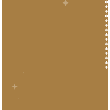
❆
❄
❅
❆
❄
❅
❅
❆
❄
❅
❆
❄
❅
❆
❄