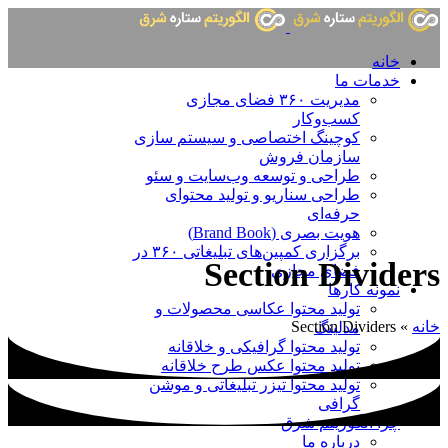
خانه
خدمات ما
مدیریت ۳۶۰ فضای مجازی
کسب‌وکار
کوچینگ اختصاصی و سیستم سازی
سازمان فروش
طراحی و توسعه وب‌سایت و سئو
طراحی سناریو و تولید محتوای
حرفه‌ای
هویت بصری (Brand Book)
برگزاری کمپین‌های تبلیغاتی ۳۶۰ در
Section Dividers
فضای مجازی
نمونه کارها
تولید محتوا عکاسی محصولات و
خانه
»
Section Dividers
مدلینگ
تولید محتوا گرافیکی و خلاقانه
تولید محتوا عکس طرح خلاقانه
تولید محتوا تیزر تبلیغاتی و موشن
گرافی
چرا الگوریتم شرق
درباره ما