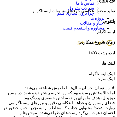
نوع پروژه:
تماس با ما
سوالات متداول
تولید محتوا، عکاسی حرفه‌ای، تبلیغات اینستاگرام
چرا برون سپاری کنیم
پروژه ها
پلتفرم:
اخبار و مقالات
مشاوره و استعلام قیمت
اینستاگرام
منو
زمان شروع همکاری:
اردیبهشت 1403
لینک ها:
لینک اینستاگرام
لینک سایت
📌 رستوران احسان سال‌ها با طعمش شناخته می‌شد؛
اما حالا وقتش رسیده بود که این تجربه بیشتر دیده شود. در مسیر
دیجیتال، هدف ما برای برند، ساختن حضوری پررنگ بود.
فضای رستوران و غذاها با عکاسی دقیق و تیزرهای اینستاگرامی
روایت شدند؛ محتوایی جذاب که مخاطب را به تجربه حس حضور در
احسان دعوت می‌کرد. پست‌های طراحی‌شده، موشن‌ها و