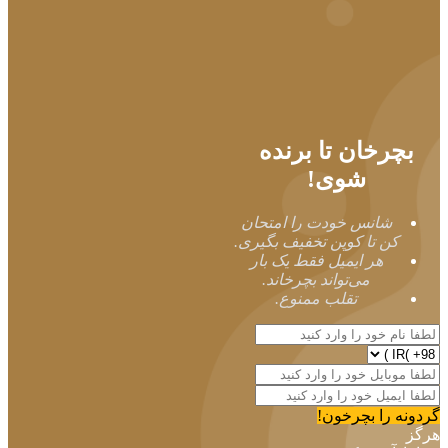
بچرخان تا برنده
شوی!
شانس خودت را امتحان
کن تا کوپن تخفیف بگیری.
هر ایمیل فقط یک بار
می‌تواند بچرخاند.
تقلب ممنوع.
گردونه را بچرخون!
هرگز