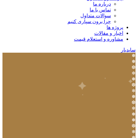
درباره ما
تماس با ما
سوالات متداول
چرا برون سپاری کنیم
پروژه ها
اخبار و مقالات
مشاوره و استعلام قیمت
سایدبار
❅
❅
❆
❄
❅
❆
❄
❅
❆
❄
❅
❅
❆
❄
❅