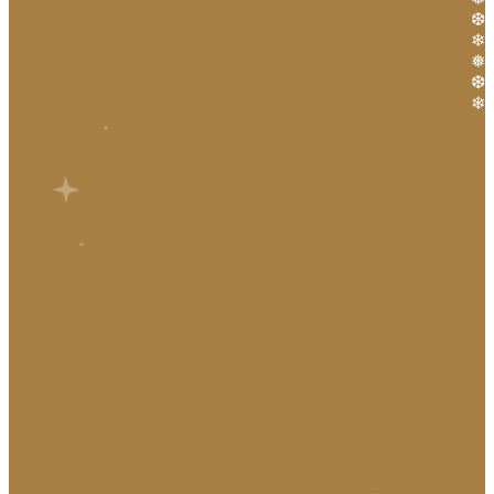
❆
❄
❅
❆
❄