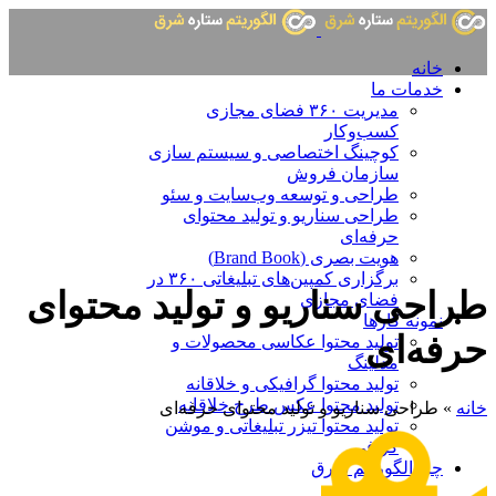
خانه
خدمات ما
مدیریت ۳۶۰ فضای مجازی
کسب‌وکار
کوچینگ اختصاصی و سیستم سازی
سازمان فروش
طراحی و توسعه وب‌سایت و سئو
طراحی سناریو و تولید محتوای
حرفه‌ای
هویت بصری (Brand Book)
برگزاری کمپین‌های تبلیغاتی ۳۶۰ در
طراحی سناریو و تولید محتوای
فضای مجازی
نمونه کارها
حرفه‌ای
تولید محتوا عکاسی محصولات و
مدلینگ
تولید محتوا گرافیکی و خلاقانه
تولید محتوا عکس طرح خلاقانه
خانه
»
طراحی سناریو و تولید محتوای حرفه‌ای
تولید محتوا تیزر تبلیغاتی و موشن
گرافی
چرا الگوریتم شرق
درباره ما